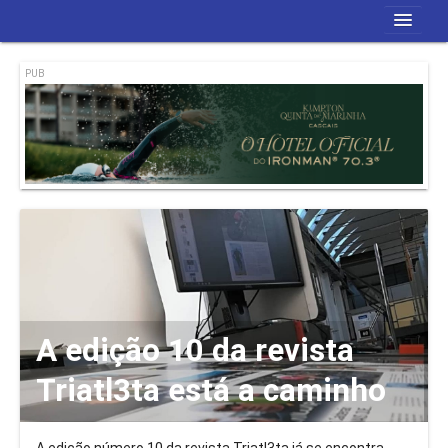
Início
PUB
Revista
Blog
Quem Somos
A edição 10 da revista
Triatl3ta está a caminho