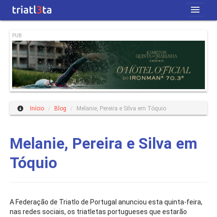
Início
PUB
Revista
Blog
Quem Somos
Início
/
Blog
/
Melanie, Pereira e Silva em Tóquio
Melanie, Pereira e Silva em
Tóquio
A Federação de Triatlo de Portugal anunciou esta quinta-feira,
nas redes sociais, os triatletas portugueses que estarão