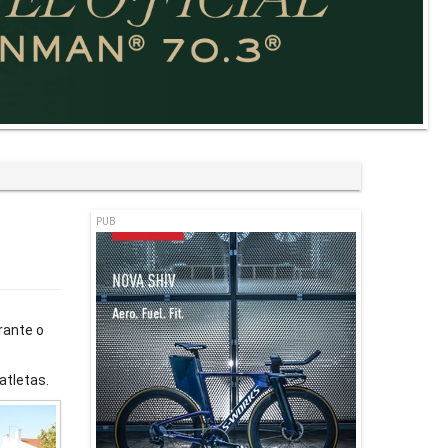
PUB
rante o
atletas.