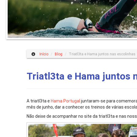
Início
/
Blog
/
Triatl3ta e Hama juntos nas escolinhas
Triatl3ta e Hama juntos 
A triatl3ta e
Hama Portugal
juntaram-se para comemorar 
mês de junho, dar a conhecer os treinos de várias escolas
Não deixe de acompanhar no site da triatl3ta e nas nossa