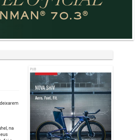
PUB
 deixarem
hel, na
deus