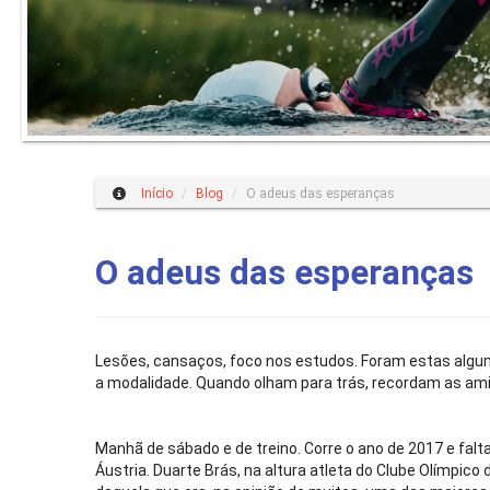
Início
/
Blog
/
O adeus das esperanças
O adeus das esperanças
Lesões, cansaços, foco nos estudos. Foram estas algum
a modalidade. Quando olham para trás, recordam as amiz
Manhã de sábado e de treino. Corre o ano de 2017 e fa
Áustria. Duarte Brás, na altura atleta do Clube Olímpico