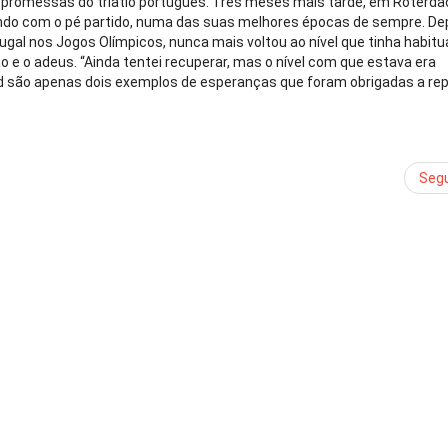
 promessas do triatlo português. Três meses mais tarde, em Roterdão,
ndo com o pé partido, numa das suas melhores épocas de sempre. De
ugal nos Jogos Olímpicos, nunca mais voltou ao nível que tinha habit
ão e o adeus. “Ainda tentei recuperar, mas o nível com que estava era
David são apenas dois exemplos de esperanças que foram obrigadas a re
Segu