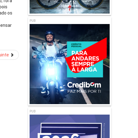
 foi a
pois
uado os
PUB
pensar
inte
PUB