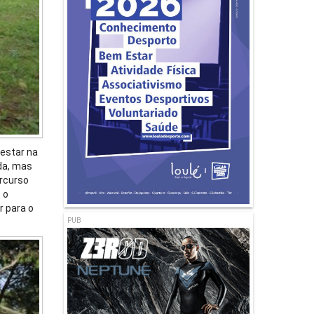
 estar na
da, mas
ercurso
 o
r para o
PUB