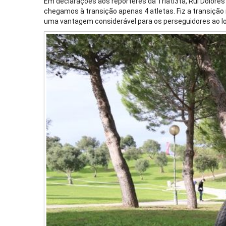
Em declarações aos repórteres da Triatl3ta, Rui Dolores
chegamos à transição apenas 4 atletas. Fiz a transição m
uma vantagem considerável para os perseguidores ao lon