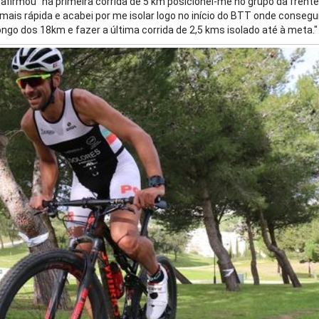
 afirmou “na primeira corrida de 5 km posicionei-me no grupo da frent
ais rápida e acabei por me isolar logo no início do BTT onde consegui
go dos 18km e fazer a última corrida de 2,5 kms isolado até à meta."