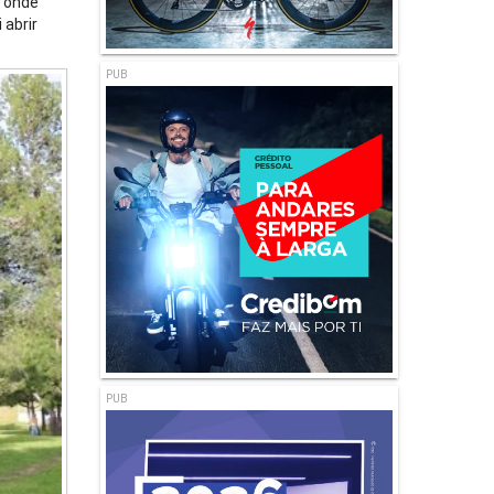
e onde
 abrir
PUB
PUB