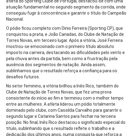
atleta do Sporting Clube de Portugal, destacou-se com uma
atuação fundamental no segundo segmento da corrida, onde
conseguiu fugir à concorrência e garantir o título do Campeão
Nacional.
O pódio ficou completo com Dinis Ferreira (Sporting CP), que
conquistou a prata, e João Canadas, do Clube de Natação de
Torres Novas, em terceiro lugar. Após a vitória, José Ferreira
mostrou-se emocionado com o primeiro título absoluto
imposto na carreira, destacando as dificuldades pelo vento e
pela chuva antes da partida, bem como a frustração pela
ausência dos segmentos de natação. Ainda assim,
sublinhamos que o resultado reforça a confiança para os
desafios futuros.
No setor feminino, a vitória brilhou a Inês Rico, também do
Clube de Natação de Torres Novas, que fez uma prova
consistente do início ao fim e terminou com o melhor tempo
entre as mulheres. A atleta liderou um pódio totalmente
dominado pelo clube, com Cassilda Carvalho para garantir o
segundo lugar e Catarina Santos para fechar na terceira
posição. No final, Inês Rico destacou o significado especial do
título, sublinhando que o resultado reflete o trabalho e a
dedicação dos últimos anos, numa conquista que reforça a