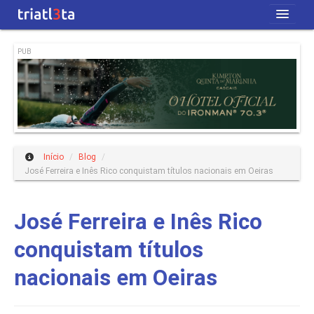
Início
PUB
Revista
Blog
Quem Somos
Início
/
Blog
/
José Ferreira e Inês Rico conquistam títulos nacionais em Oeiras
José Ferreira e Inês Rico
conquistam títulos
nacionais em Oeiras