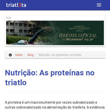
Início
PUB
Revista
Blog
Quem Somos
Início
/
Blog
/
Nutrição: As proteínas no triatlo
Nutrição: As proteínas no
triatlo
A proteína é um macronutriente por vezes subvalorizado e
outras sobrevalorizado na alimentação do triatleta. A evidência